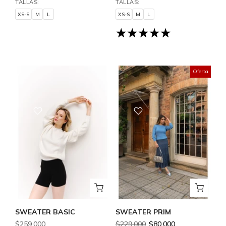
TALLAS:
TALLAS:
XS-S
M
L
XS-S
M
L
XS-S
M
L
XS-S
M
L
Oferta
SWEATER BASIC
SWEATER PRIM
$259.000
$229.000
$80.000