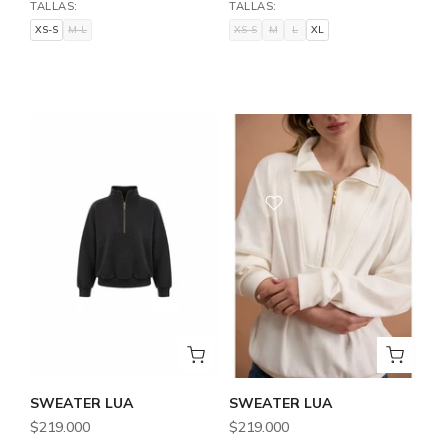
TALLAS:
TALLAS:
XS-S
M-L
XS-S
M
L
XL
XS-S
M-L
XS-S
M
L
XL
SWEATER LUA
SWEATER LUA
$219.000
$219.000