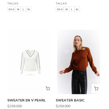
TALLAS:
TALLAS:
XS-S
M
L
XL
XS-S
M
L
XL
XS-S
M
L
XL
XS-S
M
L
XL
SWEATER EN V PEARL
SWEATER BASIC
$259.000
$259.000