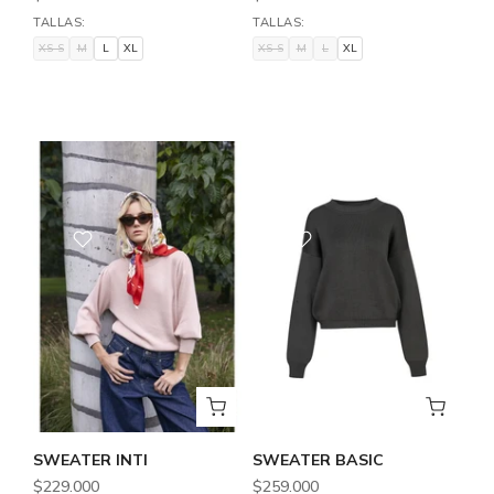
TALLAS:
TALLAS:
XS-S
M
L
XL
XS-S
M
L
XL
XS-S
M
L
XL
XS-S
M
L
XL
SWEATER INTI
SWEATER BASIC
$229.000
$259.000