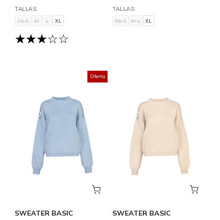
TALLAS:
TALLAS:
XS-S
M
L
XL
XS-S
M-L
XL
XS-S
M-L
XL
XS-S
M
L
XL
Oferta
SWEATER BASIC
SWEATER BASIC