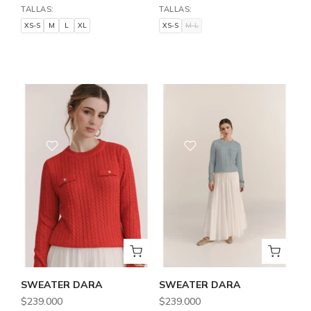
TALLAS:
TALLAS:
XS-S
M
L
XL
XS-S
M-L
XS-S
M
L
XL
XS-S
M-L
SWEATER DARA
SWEATER DARA
$239.000
$239.000