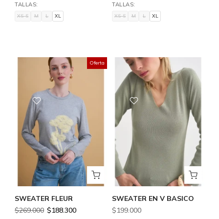
TALLAS:
TALLAS:
XS-S
M
L
XL
XS-S
M
L
XL
XS-S
M
L
XL
XS-S
M
L
XL
Oferta
SWEATER FLEUR
SWEATER EN V BASICO
$269.000
$188.300
$199.000