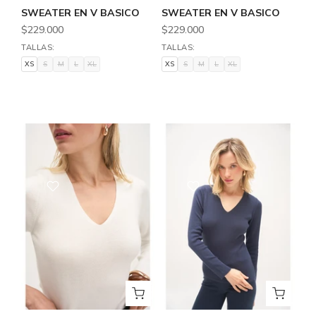
SWEATER EN V BASICO
SWEATER EN V BASICO
$229.000
$229.000
TALLAS:
TALLAS:
XS
S
M
L
XL
XS
S
M
L
XL
XS
S
M
L
XL
XS
S
M
L
XL