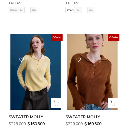
TALLAS:
TALLAS:
XS-S
M
L
XL
XS-S
M
L
XL
XS-S
M
L
XL
XS-S
M
L
XL
Oferta
Oferta
SWEATER MOLLY
SWEATER MOLLY
$229.000
$160.300
$229.000
$160.300