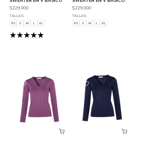
SWEATER EN V BASICO
SWEATER EN V BASICO
$229.000
$229.000
TALLAS:
TALLAS:
XS
S
M
L
XL
XS
S
M
L
XL
XS
S
M
L
XL
XS
S
M
L
XL