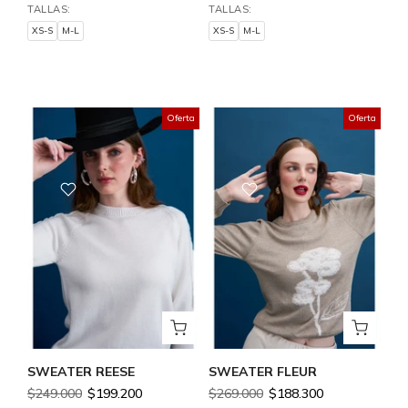
TALLAS:
TALLAS:
XS-S
M-L
XS-S
M-L
XS-S
M-L
XS-S
M-L
Oferta
Oferta
SWEATER REESE
SWEATER FLEUR
$249.000
$199.200
$269.000
$188.300