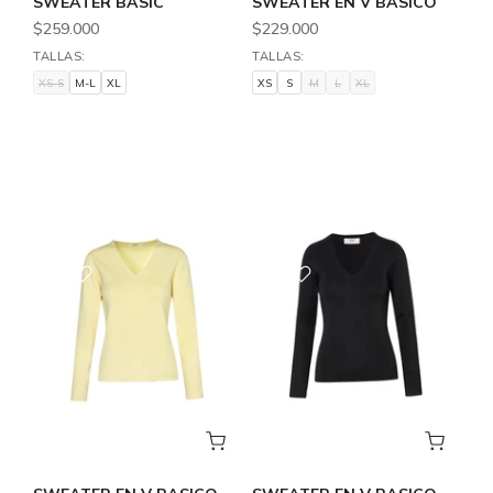
SWEATER BASIC
SWEATER EN V BASICO
$259.000
$229.000
TALLAS:
TALLAS:
XS-S
M-L
XL
XS
S
M
L
XL
XS-S
M-L
XL
XS
S
M
L
XL