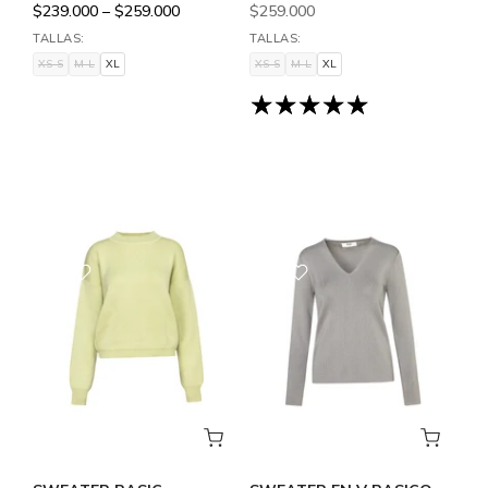
$239.000 – $259.000
$259.000
TALLAS:
TALLAS:
XS-S
M-L
XL
XS-S
M-L
XL
XS-S
M-L
XL
XS-S
M-L
XL