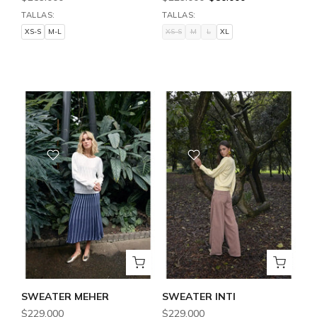
TALLAS:
TALLAS:
XS-S
M-L
XS-S
M
L
XL
XS-S
M-L
XS-S
M
L
XL
SWEATER MEHER
SWEATER INTI
$229.000
$229.000