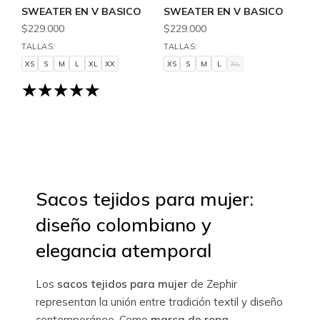
SWEATER EN V BASICO
SWEATER EN V BASICO
$229.000
$229.000
TALLAS:
TALLAS:
XS
S
M
L
XL
XX
XS
S
M
L
XL
XS
S
M
L
XL
XS
S
M
L
XL
XX
Sacos tejidos para mujer:
diseño colombiano y
elegancia atemporal
Los
sacos tejidos para mujer
de Zephir
representan la unión entre tradición textil y diseño
contemporáneo. Como
marca de ropa