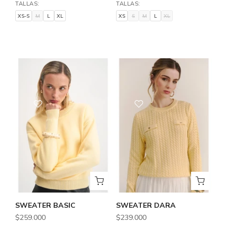
TALLAS:
TALLAS:
XS-S
M
L
XL
XS
S
M
L
XL
XS-S
M
L
XL
XS
S
M
L
XL
SWEATER BASIC
SWEATER DARA
$259.000
$239.000